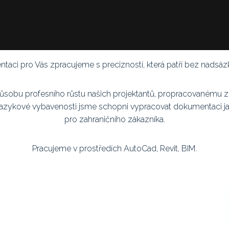
aci pro Vás zpracujeme s precizností, která patří bez nadsáz
ůsobu profesního růstu našich projektantů, propracovanému 
 jazykové vybavenosti jsme schopni vypracovat dokumentaci ja
pro zahraničního zákazníka.
Pracujeme v prostředích AutoCad, Revit, BIM.