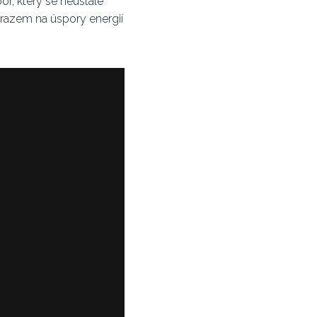
or, který se neustále
ůrazem na úspory energií