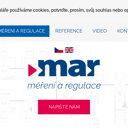
uláře používáme cookies, potvrďte, prosím, svůj souhlas nebo op
MĚŘENÍ A REGULACE
REFERENCE
VIDEO
KON
měření a regulace
NAPIŠTE NÁM