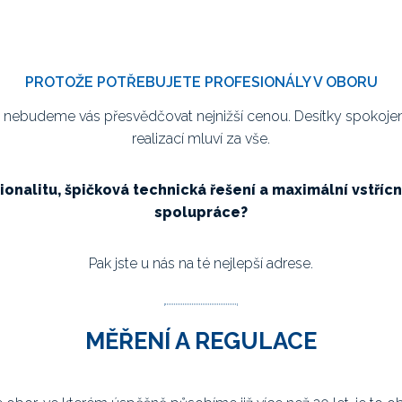
PROTOŽE POTŘEBUJETE PROFESIONÁLY V OBORU
 nebudeme vás přesvědčovat nejnižší cenou. Desítky spokoje
realizací mluví za vše.
onalitu, špičková technická řešení a maximální vstříc
spolupráce?
Pak jste u nás na té nejlepší adrese.
MĚŘENÍ A REGULACE