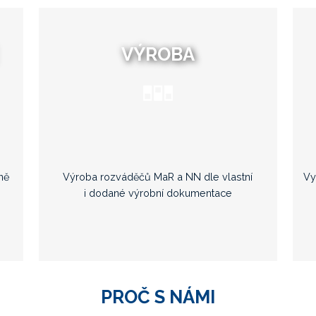
VÝROBA
ně
Výroba rozváděčů MaR a NN dle vlastní
Vy
i dodané výrobní dokumentace
PROČ S NÁMI