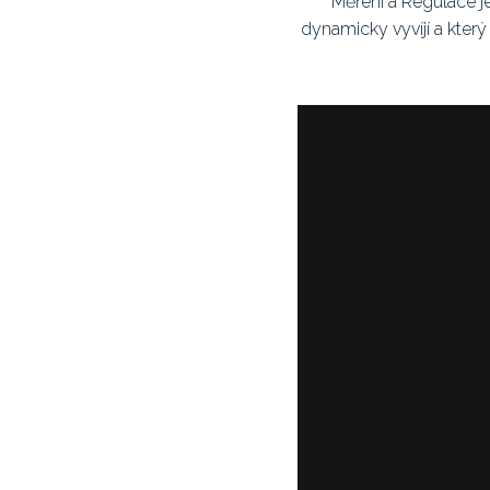
Měření a Regulace je
dynamicky vyvíjí a kter