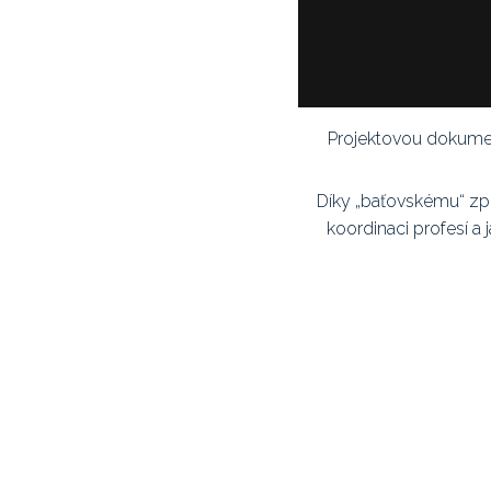
Projektovou dokument
Díky „baťovskému“ zp
koordinaci profesí a