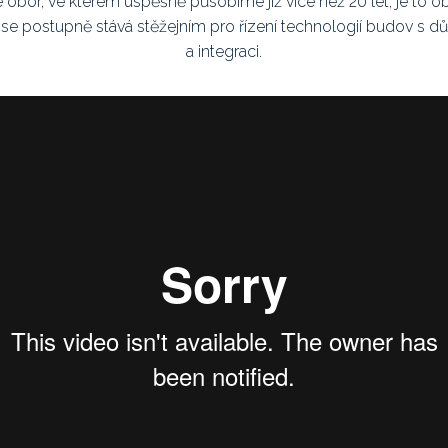
 obor, ve kterém úspěšně působíme již více než 20 let, je to ob
ý se postupně stává stěžejním pro řízení technologií budov s d
a integraci.