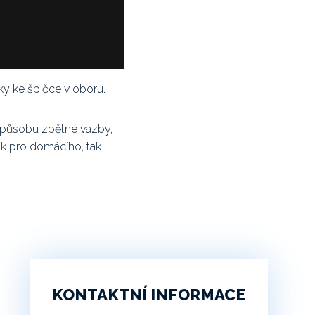
ky ke špičce v oboru.
způsobu zpětné vazby,
k pro domácího, tak i
KONTAKTNÍ INFORMACE